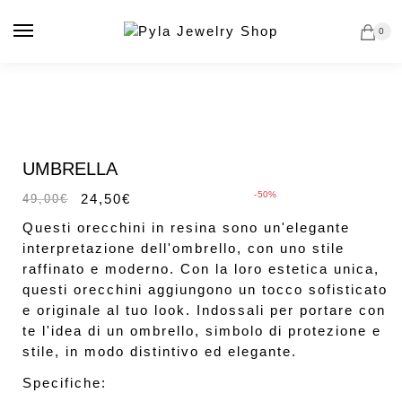
Vai
Salta
alla
al
0
navigazione
contenuto
In offerta!
UMBRELLA
-50%
24,50
€
49,00
€
Questi orecchini in resina sono un'elegante
interpretazione dell'ombrello, con uno stile
raffinato e moderno. Con la loro estetica unica,
questi orecchini aggiungono un tocco sofisticato
e originale al tuo look. Indossali per portare con
te l'idea di un ombrello, simbolo di protezione e
stile, in modo distintivo ed elegante.
Specifiche: