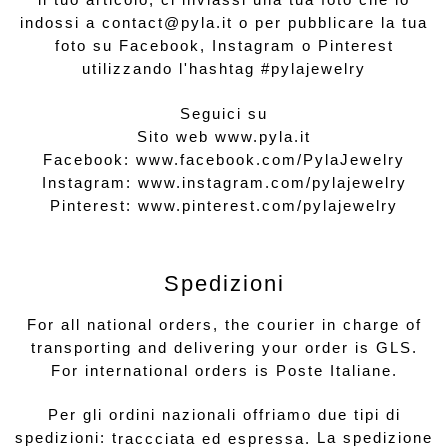
a
a
a
t
p
p
p
(
indossi a contact@pyla.it o per pubblicare la tua
r
r
r
S
e
e
e
i
foto su Facebook, Instagram o Pinterest
i
i
i
a
n
n
n
p
utilizzando l'hashtag #pylajewelry
u
u
u
r
n
n
n
e
a
a
a
i
n
n
n
n
Seguici su
u
u
u
u
o
o
o
n
Sito web
www.pyla.it
v
v
v
a
a
a
a
n
Facebook:
www.facebook.com/PylaJewelry
f
f
f
u
i
i
i
o
Instagram:
www.instagram.com/pylajewelry
n
n
n
v
e
e
e
a
Pinterest:
www.pinterest.com/pylajewelry
s
s
s
f
t
t
t
i
r
r
r
n
a
a
a
e
)
)
)
s
t
r
Spedizioni
a
)
For all national orders, the courier in charge of
transporting and delivering your order is GLS.
For international orders is Poste Italiane.
Per gli ordini nazionali offriamo due tipi di
spedizioni: t
La spedizione
raccciata ed espressa.