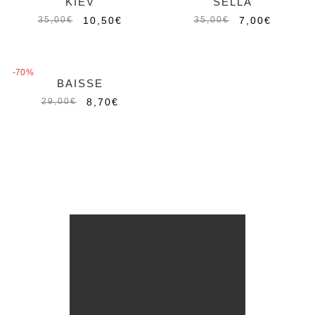
KIEV
SELLA
Esaurito
10,50
€
7,00
€
35,00
€
35,00
€
-70%
BAISSE
Esaurito
8,70
€
29,00
€