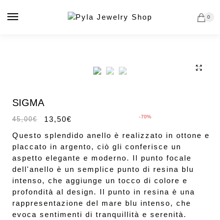
Vai
Salta
alla
al
0
navigazione
contenuto
🔍
In offerta!
SIGMA
-70%
13,50
€
45,00
€
Questo splendido anello è realizzato in ottone e
placcato in argento, ciò gli conferisce un
aspetto elegante e moderno. Il punto focale
dell'anello è un semplice punto di resina blu
intenso, che aggiunge un tocco di colore e
profondità al design. Il punto in resina è una
rappresentazione del mare blu intenso, che
evoca sentimenti di tranquillità e serenità.