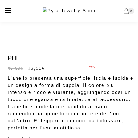
Vai
Salta
alla
al
0
navigazione
contenuto
In offerta!
PHI
-70%
13,50
€
45,00
€
L'anello presenta una superficie liscia e lucida e
un design a forma di cupola. Il colore blu
intenso è ricco e vibrante, aggiungendo così un
tocco di eleganza e raffinatezza all'accessorio.
L'anello è modellato e lucidato a mano,
rendendolo un gioiello unico differente l'uno
dall'altro. E' leggero e comodo da indossare,
perfetto per l'uso quotidiano.