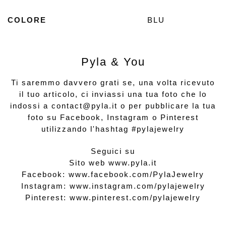
r
r
r
S
e
e
e
i
i
i
i
a
n
n
n
p
COLORE
BLU
u
u
u
r
n
n
n
e
a
a
a
i
n
n
n
n
u
u
u
u
o
o
o
n
v
v
v
a
Pyla & You
a
a
a
n
f
f
f
u
i
i
i
o
n
n
n
v
Ti saremmo davvero grati se, una volta ricevuto
e
e
e
a
s
s
s
f
il tuo articolo, ci inviassi una tua foto che lo
t
t
t
i
r
r
r
n
indossi a contact@pyla.it o per pubblicare la tua
a
a
a
e
)
)
)
s
foto su Facebook, Instagram o Pinterest
t
r
utilizzando l'hashtag #pylajewelry
a
)
Seguici su
Sito web
www.pyla.it
Facebook:
www.facebook.com/PylaJewelry
Instagram:
www.instagram.com/pylajewelry
Pinterest:
www.pinterest.com/pylajewelry